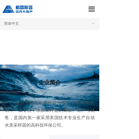
首页
끀
关于我们
简体中文
ꀅ
产品中心
新闻资讯
服务与支持
招聘
企业简介
联系我们
COMPANY PROFILE
北京市格雷斯普科技开发公司从90年代
格雷斯普商城
初，一直专注于水质采样器的研发、生产与销
售，是国内第一家采用美国技术专业生产自动
水质采样器的高科技环保公司。