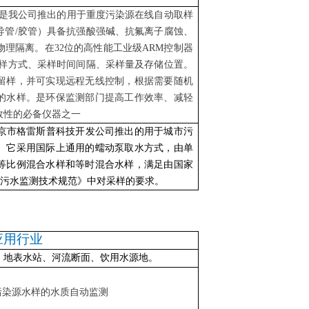
是我公司推出的用于重度污染源在线自动取样
导管
/胶管）具备抗强酸强碱、抗氟离子腐蚀、
理隔离。在32位的高性能工业级ARM控制器
采样方式、采样时间间隔、采样量及存储位置。
留样，并可实现远程无线控制，根据需要随机
的水样。是环保监测部门提高工作效率、减轻
效性的必备仪器之一
北京市格雷斯普科技开发公司推出的用于城市污
。它采用国际上通用的蠕动泵取水方式，由单
等比例混合水样和等时混合水样，满足由国家
地表水和污水监测技术规范》中对采样的要求。
应用行业
、地表水站、河流断面、饮用水源地。
污染源水样的水质自动监测