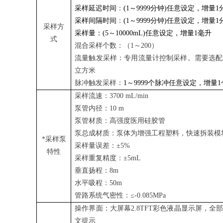
采样延迟时间
：
(
1～
9999
分钟
)
任意设定，增量
1
采样间隔时间
：
(
1～
9999
分钟
)
任意设定，增量
1
采样方
采样量：
(5～
1000
0m
L)
任意设定，增量
1毫升
式
混合采样个数：（
1
～
20
0
）
流量触发采样
：
专用流量计控制采样。需要选配
立方米
脉冲触发采样：
1
～
9999个脉冲任意设定，增
采样流速：
3
7
00 mL
/
min
泵管内径
：
10 m
泵管材质：
高强度医用硅胶管
泵总成材质：
泵体为增强工程塑料，快速拆装模
*采样泵
采样量误差：
±5%
特性
采样重复精度：
±5
mL
垂直扬程
：
8
m
水平吸程
：
50m
管路系统气密性
：
≤-0.0
8
5MPa
操作界面
：
大屏幕
2.8TFT彩色液晶显示屏，
文提示