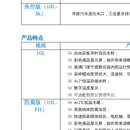
疾控版（
10L-
JK）
市政污水进出水口，工业废水排
产品特点
规格
10L
自动采集等时混合水样；
彩色液晶显示屏，操作简单清
玻璃门便于观察仪器内部运行
采样蠕动泵管径大、流速快，
4
±
2
°恒温
存储水样；
数字
温度显示；
可选配智慧云管理平台
。
防腐版（
10L-
4±2℃低温冷藏；
FH）
表面纳米防腐涂层；
快速拆装模块组合，电机轴、
彩色液晶显示屏，操作简单清