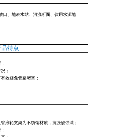
放口、地表水站、河流断面、饮用水源地
产品特点
晰；
情况；
可有效避免管路堵塞；
泵管滚轮支架为不锈钢材质，
抗强酸强碱
；
晰
；