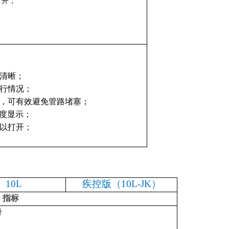
打开
；
清晰
；
行情况
；
，可有效避免管路堵塞
；
度
显示；
以打开；
10L
疾控版（
10L-JK）
指标
升