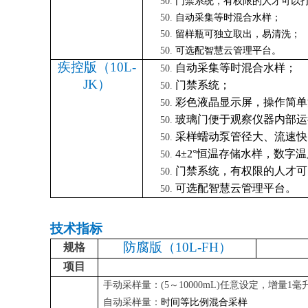
门禁系统，有权限的人才可以
自动采集等时混合水样；
留样瓶
可独立取出，
易清洗；
可选配智慧云管理平台。
疾控版（
10L-
自动采集等时混合水样
；
JK）
门禁系统；
彩色液晶显示屏，操作简单
玻璃门便于观察仪器内部运
采样蠕动泵管径大、流速快
4
±
2
°恒温
存储水样，
数字
温
门禁系统，有权限的人才可
可选配智慧
云
管理
平台
。
技术指标
防腐版（
10L-FH）
规格
项目
手动
采样量
：
(5
～
100
00m
L)
任意设定，增量
1毫
自动采样量
：
时间等比例混合采样