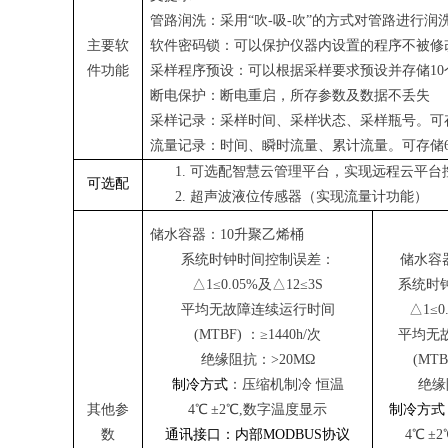
管路润洗
：
采用
“吹-吸-吹”的方式
对管路进行润
主要软
软件密码锁：可以保护仪器内设置的程序不被修
件功能
采样程序预设
：
可以根据采样要求预设并存储
10
断电保护
：
断电重启，所存参数及数据不丢失
采样记录：采样时间、采样状态、采样瓶号。可
流量记录：时间、瞬时流量、累计流量。可存储
可选配智慧云管理平台，实现远程云平台
可选配
超声波液位传感器（实现流量计功能）
储水容器
：
10升聚乙烯桶
系统时钟时间控制误差
：
储水容
△1≤0.05%及△12≤3S
系统时
平均无故障连续运行时间
△1≤0
(MTBF)
：
≥1440h/次
平均无
绝缘阻抗
：
>20MΩ
(MTB
制冷方式
：
压缩机制冷
恒温
绝缘
其他参
4℃
±2℃,数字温度显示
制冷方式
数
通讯接口：内部
MODBUS协议
4℃
±