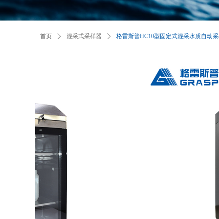
首页
ꄲ
混采式采样器
ꄲ
格雷斯普HC10型固定式混采水质自动