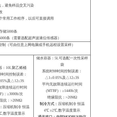
洗
，避免样品交叉污染
改
个常用工作程序，以后可直接调用
存储
5000条
6000条（需要选配超声波液位传感器）
控制（可由任意上网电脑或手机远程设置采样）
储水容器：
5L可选配一次性采样
袋
器：
10L聚乙烯桶
系统时钟时间控制误差：
钟时间控制误差：
△1≤0.05%及△12≤3S
.05%及△12≤3S
平均无故障连续运行时间
故障连续运行时间
(MTBF)：≥1440h/次
F)：≥3000h/次
绝缘阻抗：
>20MΩ
阻抗：
>20MΩ
制冷方式：
压缩机制冷
恒温
：
压缩机制冷
恒温
4℃
±2℃,数字温度显示
2℃,数字温度显示
通讯接口：内部
MODBUS协议